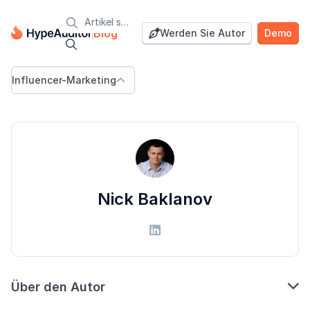

Blog
Werden Sie Autor
Demo


Influencer-Marketing

Nick Baklanov


Über den Autor