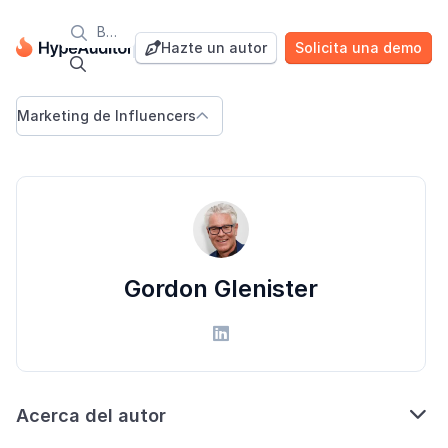

Blog
Hazte un autor
Solicita una demo


Marketing de Influencers

Gordon Glenister


Acerca del autor