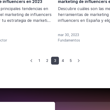
e influencers en 2023
marketing de influencers 
 principales tendencias en
Descubre cuáles son las me
el marketing de influencers
herramientas de marketing
 tu estrategia de marketing
influencers en España y elig
plataforma más adecuada p
campañas de influencers.
mar 30, 2023
ector
Fundamentos
1
2
3
4
5

