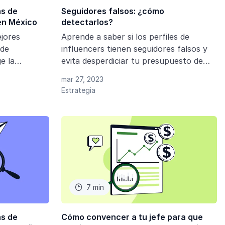
as de
Seguidores falsos: ¿cómo
en México
detectarlos?
jores
Aprende a saber si los perfiles de
 de
influencers tienen seguidores falsos y
e la
evita desperdiciar tu presupuesto de
ara tus
marketing de influencers.
mar 27, 2023
Estrategia
7 min

as de
Cómo convencer a tu jefe para que