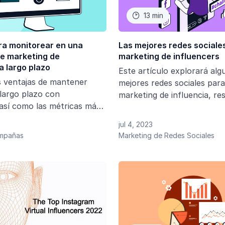
13 min

ra monitorear en una
Las mejores redes sociales
de marketing de
marketing de influencers
a largo plazo
Este artículo explorará alg
s ventajas de mantener
mejores redes sociales para
 largo plazo con
marketing de influencia, re
 así como las métricas más
características únicas y el 
 seguir en el progreso de la
ofrecen para promover la p
jul 4, 2023
marketing de influencers
y impulsar resultados.
ampañas
Marketing de Redes Sociales