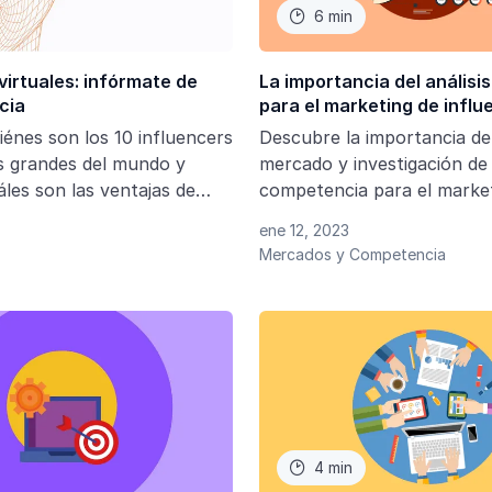
6 min

virtuales: infórmate de
La importancia del anális
cia
para el marketing de influ
énes son los 10 influencers
Descubre la importancia del
s grandes del mundo y
mercado y investigación de 
les son las ventajas de
competencia para el marke
n tu campaña de marketing
influencers y aprende a apl
ene 12, 2023
campañas
Mercados y Competencia
4 min
