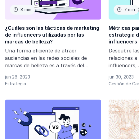
8 min
7 min


¿Cuáles son las tácticas de marketing
Métricas pa
de influencers utilizadas por las
estrategia 
marcas de belleza?
influencers 
Una forma eficiente de atraer
Descubre la
audiencias en las redes sociales de
relaciones a
marcas de belleza es a través del
influencers,
contenido generado por el usuario
relevantes a
jun 28, 2023
jun 30, 2023
(UGC).
campaña de 
Estrategia
Gestión de C