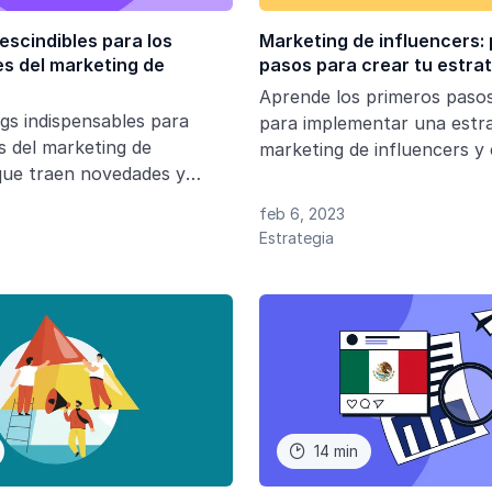
escindibles para los
Marketing de influencers:
es del marketing de
pasos para crear tu estra
Aprende los primeros pasos
gs indispensables para
para implementar una estra
s del marketing de
marketing de influencers y 
que traen novedades y
campañas exitosas.
n el mercado del marketing
feb 6, 2023
Estrategia
14 min
