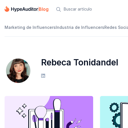
Blog

Marketing de Influencers
Industria de Influencers
Redes Soci
Rebeca Tonidandel
