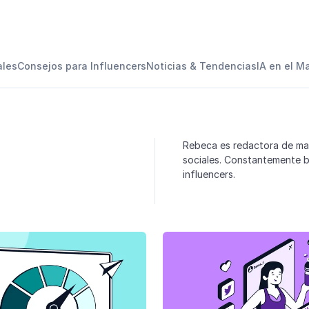
ales
Consejos para Influencers
Noticias & Tendencias
IA en el M
Rebeca es redactora de mar
sociales. Constantemente b
influencers.