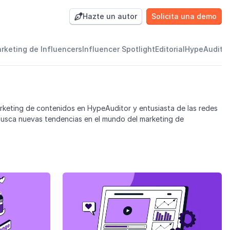
Hazte un autor
Solicita una demo

arketing de Influencers
Influencer Spotlight
Editorial
HypeAudito
keting de contenidos en HypeAuditor y entusiasta de las redes
usca nuevas tendencias en el mundo del marketing de