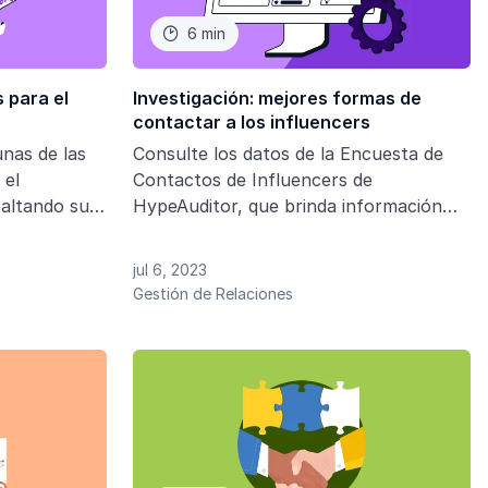
6 min

 para el
Investigación: mejores formas de
contactar a los influencers
unas de las
Consulte los datos de la Encuesta de
 el
Contactos de Influencers de
saltando sus
HypeAuditor, que brinda información
potencial que
relevante sobre lo que los influencers
articipación
quieren ver en sus socios de marca y
jul 6, 2023
por qué se negarían a trabajar con
Gestión de Relaciones
ciertas empresas.