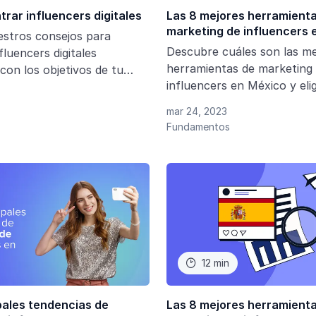
rar influencers digitales
Las 8 mejores herramient
marketing de influencers 
estros consejos para
Descubre cuáles son las me
fluencers digitales
herramientas de marketing
con los objetivos de tu
influencers en México y elig
r éxito con el marketing de
plataforma más adecuada p
mar 24, 2023
campañas de influencers.
Fundamentos
12 min

pales tendencias de
Las 8 mejores herramient