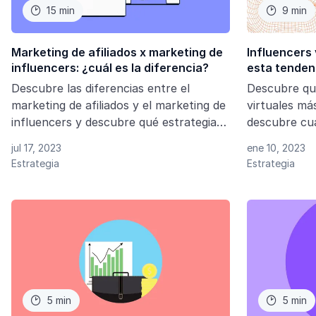
15 min
9 min


Marketing de afiliados x marketing de
Influencers 
influencers: ¿cuál es la diferencia?
esta tenden
Descubre las diferencias entre el
Descubre qui
marketing de afiliados y el marketing de
virtuales má
influencers y descubre qué estrategia
descubre cuá
funciona para ti.
incluirlos e
jul 17, 2023
ene 10, 2023
Estrategia
Estrategia
5 min
5 min

