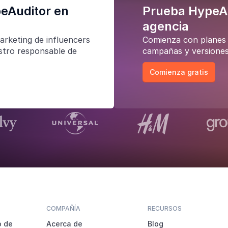
peAuditor en
Prueba HypeAu
agencia
arketing de influencers
Comienza con planes d
stro responsable de
campañas y versiones
Comienza gratis
COMPAÑÍA
RECURSOS
o de
Acerca de
Blog