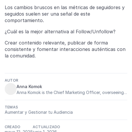
Los cambios bruscos en las métricas de seguidores y
seguidos suelen ser una señal de este
comportamiento.
¿Cuál es la mejor alternativa al Follow/Unfollow?
Crear contenido relevante, publicar de forma
consistente y fomentar interacciones auténticas con
la comunidad.
AUTOR
Anna Komok
Anna Komok is the Chief Marketing Officer, overseeing marketing and PR at HypeAuditor. She has 15 years of experience in digital marketing, 8+ of them devoted to influencer marketing. Anna is a member of the Academy of Interactive & Visual Arts (AIVA) and regularly judges international influencer marketing and social media awards. Her insights appear on IAB UK, Mention.com, Women Love Tech and Business.com, and she contributes to research published by the American Influencer Council. In her day-to-day role, Anna defines overarching marketing strategy, steers performance-driven initiatives, and builds rigorous metrics and analytics frameworks that raise accountability and transparency across the influencer-marketing space.
TEMAS
Aumentar y Gestionar tu Audiencia
CREADO
ACTUALIZADO
mayo 12, 2025
junio 1, 2026