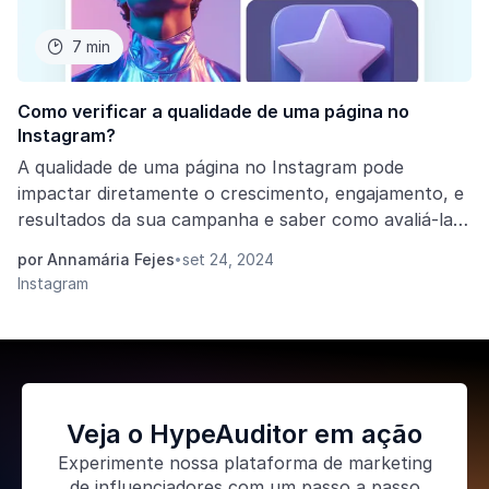
7 min

Como verificar a qualidade de uma página no
Instagram?
A qualidade de uma página no Instagram pode
impactar diretamente o crescimento, engajamento, e
resultados da sua campanha e saber como avaliá-la é
fundamental para manter uma presença eficaz na
por Annamária Fejes
set 24, 2024
•
plataforma. Nesse post vamos mostrar como avaliar
Instagram
a qualidade da página e melhorar seus resultados de
campanhas.
Veja o HypeAuditor em ação
Experimente nossa
plataforma de marketing
de influenciadores
com um passo a passo