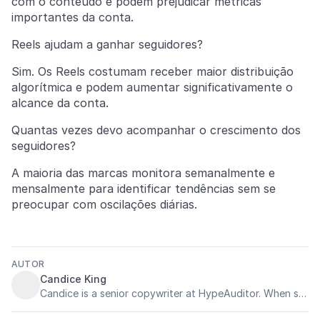
com o conteúdo e podem prejudicar métricas
importantes da conta.
Reels ajudam a ganhar seguidores?
Sim. Os Reels costumam receber maior distribuição
algorítmica e podem aumentar significativamente o
alcance da conta.
Quantas vezes devo acompanhar o crescimento dos
seguidores?
A maioria das marcas monitora semanalmente e
mensalmente para identificar tendências sem se
preocupar com oscilações diárias.
AUTOR
Candice King
Candice is a senior copywriter at HypeAuditor. When she’s not searching for the perfect music and filters for her Instagram Stories, she can usually be found keeping up with the latest gaming and tech influencers on Twitch and YouTube – or drinking a latte macchiato.