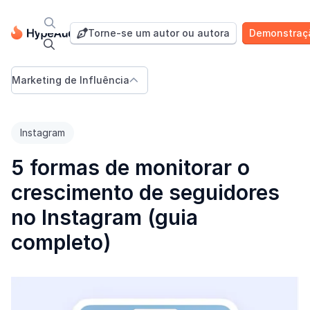

Blog
Torne-se um autor ou autora
Demonstraç


Marketing de Influência

Instagram
5 formas de monitorar o
crescimento de seguidores
no Instagram (guia
completo)