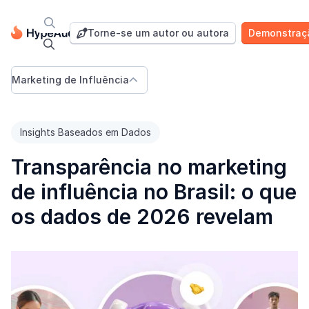

Blog
Torne-se um autor ou autora
Demonstraç


Marketing de Influência

Insights Baseados em Dados
Transparência no marketing
de influência no Brasil: o que
os dados de 2026 revelam