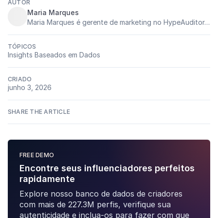
AUTOR
Maria Marques
Maria Marques é gerente de marketing no HypeAuditor, levando para a empresa dados e a experiência em marketing de influência adquirida no mercado latino-americano. Ela é apaixonada por marketing digital sem fronteiras, pela troca de experiências e conhecimento, e por viagens.
TÓPICOS
Insights Baseados em Dados
CRIADO
junho 3, 2026
SHARE THE ARTICLE
FREE DEMO
Encontre seus influenciadores perfeitos
rapidamente
Explore nosso banco de dados de criadores
com mais de 227.3M perfis, verifique sua
autenticidade e inclua-os para fazer com que