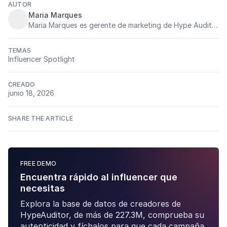
AUTOR
Maria Marques
Maria Marques es gerente de marketing de Hype Auditor, llevando los dados y su experiência en marketing de influencia para el mercado de América Latina. Es una apasionada por marketing digital sin fronteras, intercambio de experências y conocimientos y viajes
TEMAS
Influencer Spotlight
CREADO
junio 18, 2026
SHARE THE ARTICLE
FREE DEMO
Encuentra rápido al influencer que
necesitas
Explora la base de datos de creadores de
HypeAuditor, de más de 227.3M, comprueba su
autenticidad y fíchalos para que cada campaña