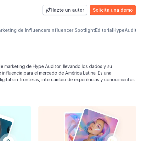
Hazte un autor
Solicita una demo

arketing de Influencers
Influencer Spotlight
Editorial
HypeAudito
e marketing de Hype Auditor, llevando los dados y su
 influencia para el mercado de América Latina. Es una
igital sin fronteras, intercambio de experências y conocimientos