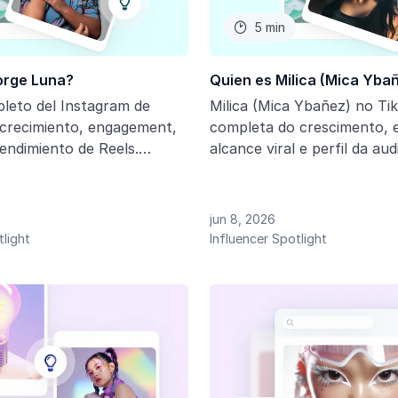
5 min

orge Luna?
Quien es Milica (Mica Yba
pleto del Instagram de
Milica (Mica Ybañez) no Tik
 crecimiento, engagement,
completa do crescimento, 
rendimiento de Reels.
alcance viral e perfil da aud
ricas clave y insights para
streamer argentina. Dados 
encias sobre su impacto en
de desempenho e insights 
iento digital en
HypeAuditor.
jun 8, 2026
a.
tlight
Influencer Spotlight