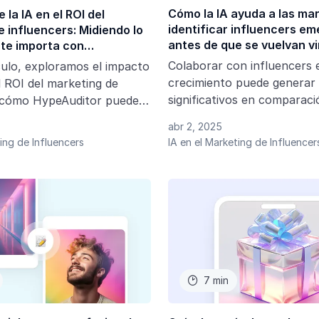
Cómo la IA ayuda a las ma
 la IA en el ROI del
identificar influencers e
 influencers: Midiendo lo
antes de que se vuelvan vi
te importa con
r
Colaborar con influencers 
culo, exploramos el impacto
crecimiento puede generar 
el ROI del marketing de
significativos en comparac
, cómo HypeAuditor puede
aquellos ya consolidados, q
mo funciona esta
abr 2, 2025
suelen cobrar tarifas más a
ting de Influencers
IA en el Marketing de Influencer
tasas de engagement más ba
marca busca descubrir tale
que la competencia, aquí 
cómo la IA puede facilitar 
7 min
