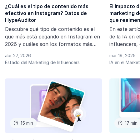
¿Cuál es el tipo de contenido más
El impacto de
efectivo en Instagram? Datos de
marketing de
HypeAuditor
que realmen
HypeAudito
Descubre qué tipo de contenido es el
En este artí
que más está pegando en Instagram en
de la IA en 
2026 y cuáles son los formatos más
influencers
efectivos para generar alcance,
ayudar y có
abr 27, 2026
mar 19, 2025
engagement y resultados reales.
tecnología.
Estado del Marketing de Influencers
IA en el Marke
15 min
17 min

