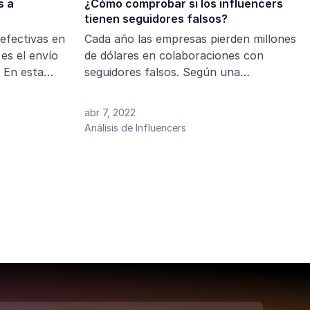
s a
¿Cómo comprobar si los influencers
tienen seguidores falsos?
efectivas en
Cada año las empresas pierden millones
 es el envío
de dólares en colaboraciones con
a
seguidores falsos. Según una
as esenciales
investigación realizada en 2022 sobre el
 a
estado del marketing de influencers,
abr 7, 2022
or qué esta
aproximadamente el 50% de los
Análisis de Influencers
 seleccionar
influencers están implicados en algún
, los pasos
fraude. Pero existen distintos modos de
ategias de
detectar si un influencer tiene
desafíos
seguidores falsos entre todo su público.
 marcas y