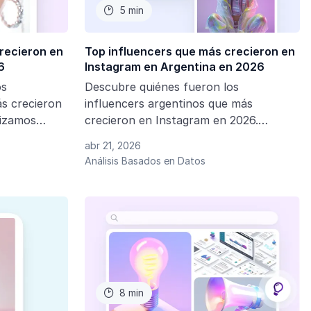
5 min

recieron en
Top influencers que más crecieron en
6
Instagram en Argentina en 2026
os
Descubre quiénes fueron los
ás crecieron
influencers argentinos que más
lizamos
crecieron en Instagram en 2026.
as
Analizamos seguidores, engagement y
abr 21, 2026
nfluencer
las tendencias que están impulsando el
Análisis Basados en Datos
influencer marketing en Argentina.
8 min
