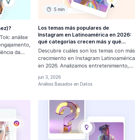
5 min

Los temas más populares de
ñez)?
Instagram en Latinoamérica en 2026:
Tok: análise
qué categorías crecen más y qué
engajamento,
significan para las marcas
Descubre cuáles son los temas con más
iência da
crecimiento en Instagram Latinoamérica
atualizados
en 2026. Analizamos entretenimiento,
de
moda, bienestar, viajes, tecnología y las
jun 3, 2026
tendencias que están transformando el
Análisis Basados en Datos
marketing de influencia en la región.