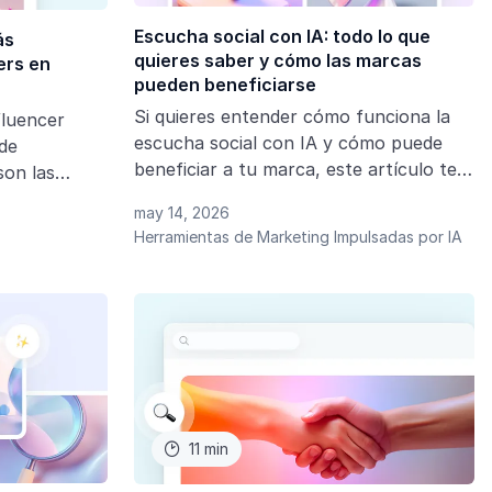
Escucha social con IA: todo lo que
ás
quieres saber y cómo las marcas
ers en
pueden beneficiarse
Si quieres entender cómo funciona la
fluencer
escucha social con IA y cómo puede
de
beneficiar a tu marca, este artículo te
son las
va a guiar en ese camino.
or
may 14, 2026
 TikTok en
Herramientas de Marketing Impulsadas por IA
 ranking, los
ué
an en
cuáles lo han
l de su
11 min
