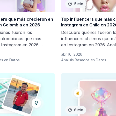
5 min

cers que más crecieron en
Top influencers que más c
n Colombia en 2026
Instagram en Chile en 202
iénes fueron los
Descubre quiénes fueron l
 colombianos que más
influencers chilenos que m
 Instagram en 2026.
en Instagram en 2026. Ana
seguidores, engagement y
seguidores, engagement y l
abr 16, 2026
as que están marcando el
principales tendencias del i
os en Datos
Análisis Basados en Datos
arketing en Colombia.
marketing en Chile.
6 min
