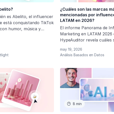
¿Cuáles son las marcas m
belito?
mencionadas por influenc
én es Abelito, el influencer
LATAM en 2026?
e está conquistando TikTok
El informe Panorama de In
 con humor, música y
Marketing en LATAM 2026 
ral. Conoce su historia,
HypeAuditor revela cuáles 
étricas, crecimiento y el
marcas más mencionadas p
está teniendo en redes
may 19, 2026
influencers en Instagram y
tlight
Análisis Basados en Datos
América Latina. Más allá del
datos ayudan a entender q
categorías no solo particip
influencer marketing, sino 
convertido en parte natura
estrategia de crecimiento.
8 min
