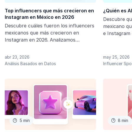
Top influencers que más crecieron en
¿Quién es A
Instagram en México en 2026
Descubre qui
Descubre cuáles fueron los influencers
mexicano qu
mexicanos que más crecieron en
e Instagram
Instagram en 2026. Analizamos
contenido vi
seguidores, engagement y las
audiencia, m
tendencias que están marcando el
impacto que 
abr 23, 2026
may 25, 2026
influencer marketing en México.
sociales.
Análisis Basados en Datos
Influencer Spo
5 min
8 min

