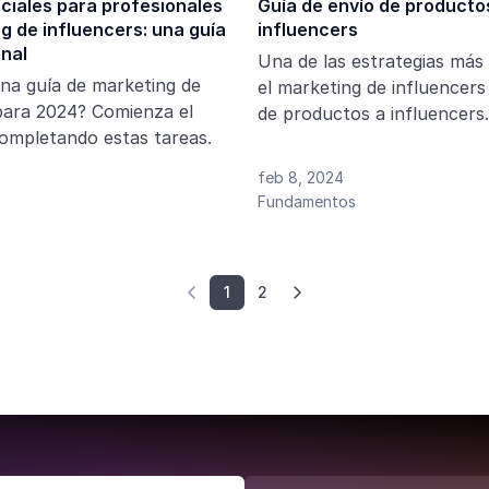
ciales para profesionales
Guía de envío de producto
g de influencers: una guía
influencers
nal
Una de las estrategias más 
na guía de marketing de
el marketing de influencers
para 2024? Comienza el
de productos a influencers. En est
ompletando estas tareas.
guía, exploraremos los tem
para el envío de productos
feb 8, 2024
influencers. Discutiremos p
Fundamentos
estrategia es crucial, cómo
a los influencers adecuados
para un envío exitoso, estr
1
2


seguimiento y evaluación, 
comunes que enfrentan las
mucho más.