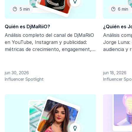
5 min
6 min


Quién es DjMaRiiO?
¿Quién es J
Análisis completo del canal de DjMaRiiO
Análisis com
en YouTube, Instagram y publicidad:
Jorge Luna:
métricas de crecimiento, engagement,
audiencia y 
audiencia y rendimiento de marca.
Descubre mét
Insights clave para marcas y agencias
marcas y ag
sobre su impacto en gaming, fútbol y
el entretenim
jun 30, 2026
jun 18, 2026
entretenimiento digital en el mercado
Latinoaméric
Influencer Spotlight
Influencer Spo
hispanohablante.