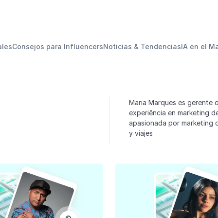
ales
Consejos para Influencers
Noticias & Tendencias
IA en el M
Maria Marques es gerente d
experiência en marketing de
apasionada por marketing d
y viajes