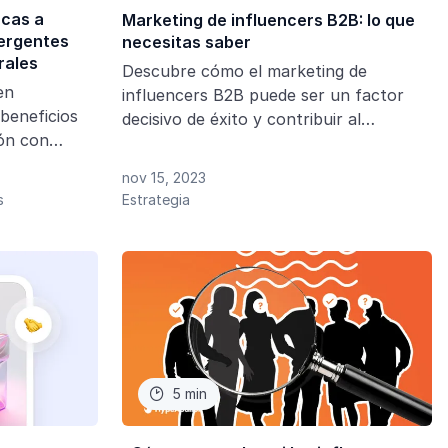
rcas a
Marketing de influencers B2B: lo que
mergentes
necesitas saber
rales
Descubre cómo el marketing de
en
influencers B2B puede ser un factor
beneficios
decisivo de éxito y contribuir al
ión con
crecimiento de tu negocio.
uienes
nov 15, 2023
ltas y tienen
s
Estrategia
jas. Si tu
ntos antes
te mostramos
este proceso.
5 min
