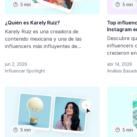
5 min
5 min


¿Quién es Karely Ruiz?
Top influen
Instagram e
Karely Ruiz es una creadora de
Descubre qu
contenido mexicana y una de las
influencers
influencers más influyentes de
crecieron en
Latinoamérica. Con millones de
Analizamos 
seguidores en Instagram, su carrera
jun 2, 2026
abr 14, 2026
las tendenci
combina viralidad, marca personal,
Influencer Spotlight
Análisis Basad
influencer m
colaboraciones y análisis de audiencia
digital.
5 min
5 min

