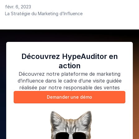
en proposant des contenus uniques pour toucher un
févr. 6, 2023
plus grand nombre. Pour être efficace et pouvoir
La Stratégie du Marketing d’Influence
relever le défi, il est indispensable de savoir comment
l’utiliser et mettre en place une bonne stratégie de
marketing d’influence.
Découvrez HypeAuditor en
action
Découvrez notre
plateforme de marketing
d’influence
dans le cadre d’une visite guidée
réalisée par notre responsable des ventes
Demander une démo