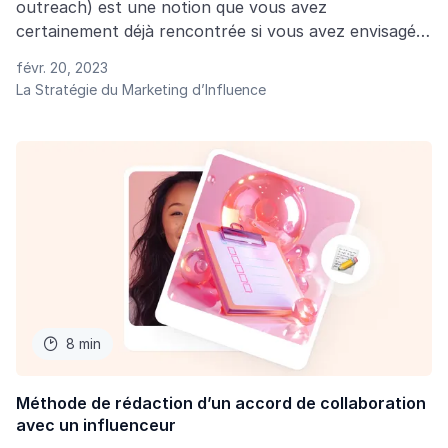
outreach) est une notion que vous avez
certainement déjà rencontrée si vous avez envisagé
de travailler avec des créateurs. Toutefois, il ne suffit
févr. 20, 2023
pas de leur envoyer des échantillons de produits, puis
La Stratégie du Marketing d’Influence
de croiser les doigts pour qu’ils en parlent autour
d’eux. Pour créer une collaboration fructueuse avec
un influenceur, il faut adopter une stratégie efficace
pour le conquérir et préparer le terrain pour que la
confiance s’établisse entre lui et votre entreprise.
8 min

Méthode de rédaction d’un accord de collaboration
avec un influenceur